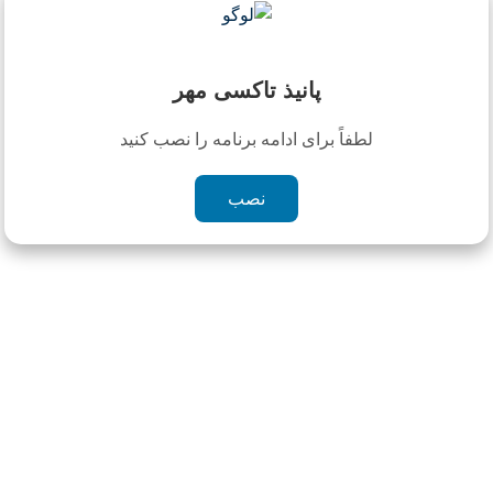
قراردادها و صورتحساب شما
نظر سنجی
ارتباط با اپراتور شرکت
پانیذ تاکسی مهر
رزرو خودرو
تاریخچه دربستی ها
لطفاً برای ادامه برنامه را نصب کنید
نصب
چیزی یافت نشد
با عرض پوزش، هیچ مطلبی مطابق با کلمه جستجوی شما
یافت نشد. لطفا با کلمه دیگری را امتحان کنید.
جستجو برای:
برچسب ها