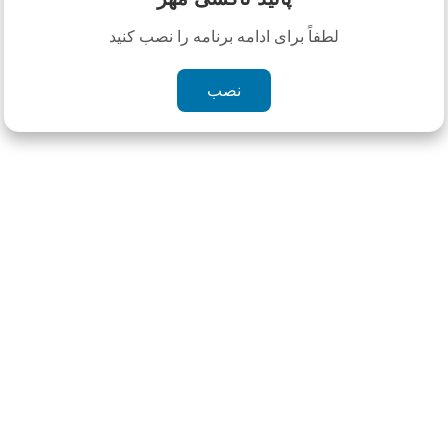
جستجو
لطفاً برای ادامه برنامه را نصب کنید
نصب
برچسب ها
استوک
اورجینال
برند
بیمه
تکنولوژی
داخلی
دیجیتال
ربات
صادراتی
فروش اینترنتی
مدرن
مصنوعی
نانو
هدیه
وارداتی
ویژه
گارانتی
قراردادها و
ثبت نام سرویس
تاکسی آنلاین
رهگیری سرویس
صورتحسابها