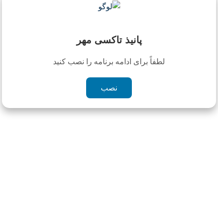
قراردادها و صورتحساب شما
نظر سنجی
ارتباط با اپراتور شرکت
پانیذ تاکسی مهر
رزرو خودرو
تاریخچه دربستی ها
لطفاً برای ادامه برنامه را نصب کنید
نصب
چیزی یافت نشد
با عرض پوزش، هیچ مطلبی مطابق با کلمه جستجوی شما
یافت نشد. لطفا با کلمه دیگری را امتحان کنید.
جستجو برای:
برچسب ها