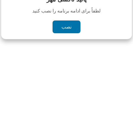
جستجو
لطفاً برای ادامه برنامه را نصب کنید
نصب
برچسب ها
استوک
اورجینال
برند
بیمه
تکنولوژی
داخلی
دیجیتال
ربات
صادراتی
فروش اینترنتی
مدرن
مصنوعی
نانو
هدیه
وارداتی
ویژه
گارانتی
قراردادها و
ثبت نام سرویس
تاکسی آنلاین
رهگیری سرویس
صورتحسابها