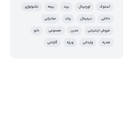
استوک
اورجینال
برند
بیمه
تکنولوژی
داخلی
دیجیتال
ربات
صادراتی
فروش اینترنتی
مدرن
مصنوعی
نانو
هدیه
وارداتی
ویژه
گارانتی