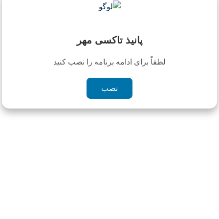
قراردادها و صورتحساب شما
نظر سنجی
ارتباط با اپراتور شرکت
پانیذ تاکسی مهر
رزرو خودرو
تاریخچه دربستی ها
لطفاً برای ادامه برنامه را نصب کنید
نصب
چیزی یافت نشد
با عرض پوزش، هیچ مطلبی مطابق با کلمه جستجوی شما
یافت نشد. لطفا با کلمه دیگری را امتحان کنید.
جستجو برای:
برچسب ها